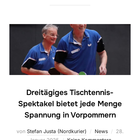
Dreitägiges Tischtennis-
Spektakel bietet jede Menge
Spannung in Vorpommern
Veröffentl
von
Stefan Justa (Nordkurier)
News
28.
am
Januar 2025
Keine Kommentare