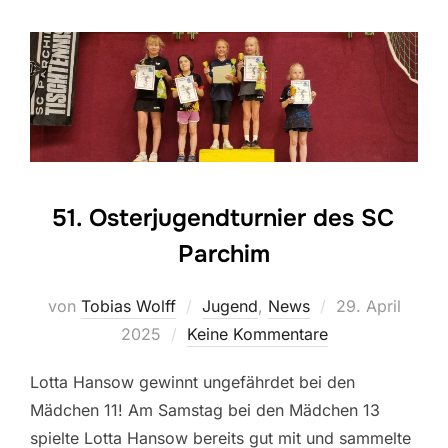
51. Osterjugendturnier des SC
Parchim
Veröffentlicht
von
Tobias Wolff
Jugend
,
News
29. April
am
2025
Keine Kommentare
Lotta Hansow gewinnt ungefährdet bei den
Mädchen 11! Am Samstag bei den Mädchen 13
spielte Lotta Hansow bereits gut mit und sammelte