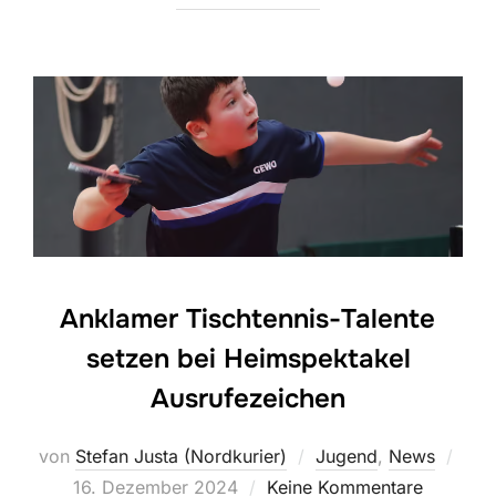
Anklamer Tischtennis-Talente
setzen bei Heimspektakel
Ausrufezeichen
Verö
von
Stefan Justa (Nordkurier)
Jugend
,
News
am
16. Dezember 2024
Keine Kommentare