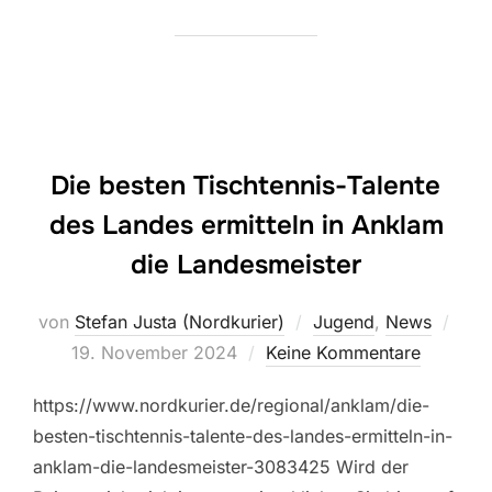
Die besten Tischtennis-Talente
des Landes ermitteln in Anklam
die Landesmeister
Verö
von
Stefan Justa (Nordkurier)
Jugend
,
News
am
19. November 2024
Keine Kommentare
https://www.nordkurier.de/regional/anklam/die-
besten-tischtennis-talente-des-landes-ermitteln-in-
anklam-die-landesmeister-3083425 Wird der