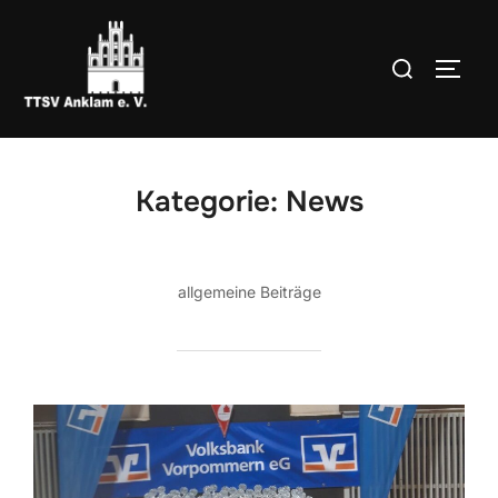
Zum
Inhalt
Suchen
SEIT
springen
nach:
Kategorie:
News
allgemeine Beiträge