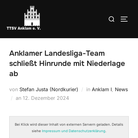
Zum
Inhalt
Suchen
SEIT
springen
nach:
Anklamer Landesliga-Team
schließt Hinrunde mit Niederlage
ab
von
Stefan Justa (Nordkurier)
in
Anklam I
,
News
Veröffentlicht
an
12. Dezember 2024
am
Bei Klick wird dieser Inhalt von externen Servern geladen. Details
siehe
Impressum und Datenschutzerklärung
.