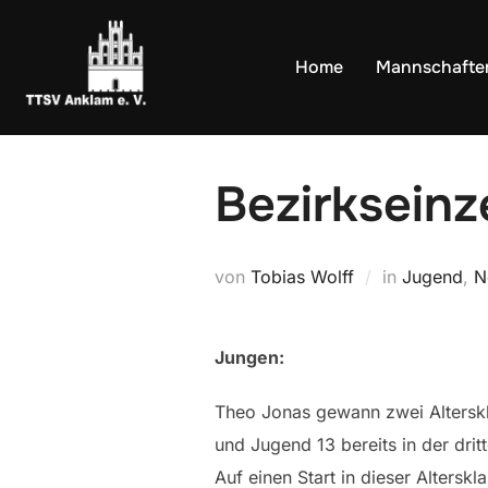
Zum
Inhalt
Home
Mannschafte
springen
Bezirkseinz
von
Tobias Wolff
in
Jugend
,
N
Jungen:
Theo Jonas gewann zwei Alterskla
und Jugend 13 bereits in der drit
Auf einen Start in dieser Alterskl