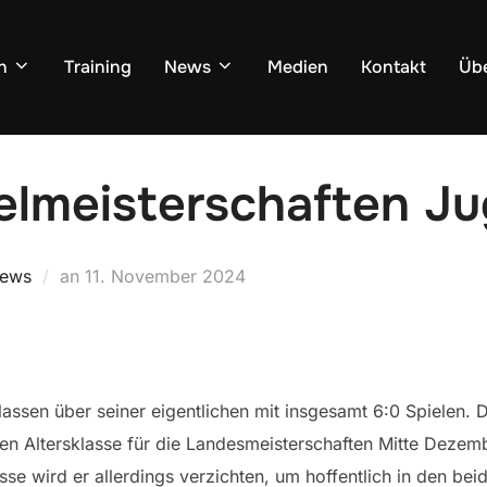
n
Training
News
Medien
Kontakt
Übe
elmeisterschaften J
Veröffentlicht
ews
an
11. November 2024
am
ssen über seiner eigentlichen mit insgesamt 6:0 Spielen. 
ten Altersklasse für die Landesmeisterschaften Mitte Dezemb
asse wird er allerdings verzichten, um hoffentlich in den bei