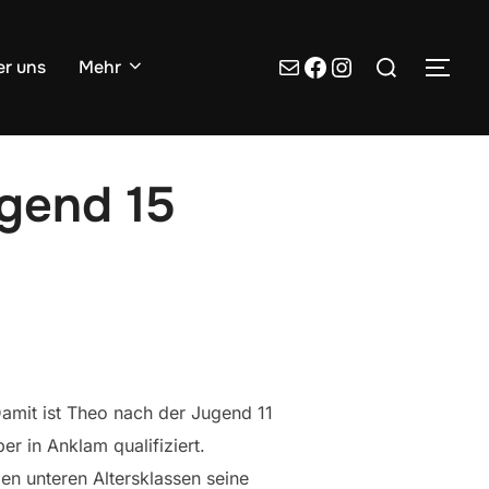
Suchen
E-Mail
unsere Facebook Seite
Instagram
r uns
Mehr
SEI
nach:
ugend 15
Damit ist Theo nach der Jugend 11
er in Anklam qualifiziert.
den unteren Altersklassen seine