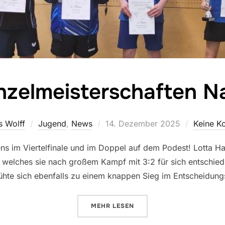
nzelmeisterschaften 
Veröffentlicht
s Wolff
Jugend
,
News
14. Dezember 2025
Keine K
am
stens im Viertelfinale und im Doppel auf dem Podest! Lotta
le, welches sie nach großem Kampf mit 3:2 für sich entschied
hte sich ebenfalls zu einem knappen Sieg im Entscheidun
ÜBER „LANDESEINZELMEISTER
MEHR
LESEN