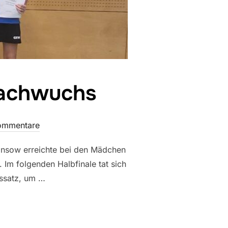
Nachwuchs
ommentare
 Hansow erreichte bei den Mädchen
. Im folgenden Halbfinale tat sich
gssatz, um …
SCHAFTEN NACHWUCHS“