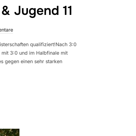
 & Jugend 11
ntare
sterschaften qualifiziert!Nach 3:0
 mit 3:0 und im Halbfinale mit
es gegen einen sehr starken
N JUGEND 15 & JUGEND 11“