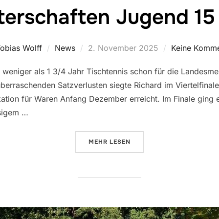
terschaften Jugend 15
Veröffentlicht
obias Wolff
News
2. November 2025
Keine Komme
am
weniger als 1 3/4 Jahr Tischtennis schon für die Landesmei
erraschenden Satzverlusten siegte Richard im Viertelfinale
ikation für Waren Anfang Dezember erreicht. Im Finale ging 
sigem …
ÜBER „BEZIRKSMEISTERSCHAFTE
MEHR
LESEN