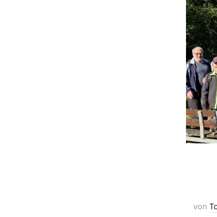
von
To