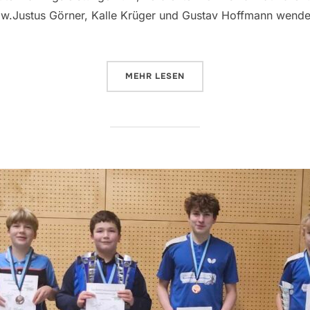
ow.Justus Görner, Kalle Krüger und Gustav Hoffmann wenden
ÜBER „KREISFINALE MINI-MEIS
MEHR
LESEN