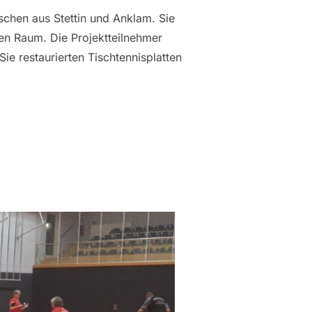
nschen aus Stettin und Anklam. Sie
hen Raum. Die Projektteilnehmer
ie restaurierten Tischtennisplatten
“