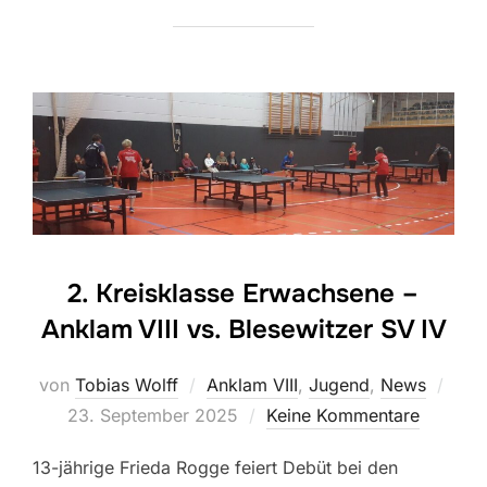
2. Kreisklasse Erwachsene –
Anklam VIII vs. Blesewitzer SV IV
Veröf
von
Tobias Wolff
Anklam VIII
,
Jugend
,
News
am
23. September 2025
Keine Kommentare
13-jährige Frieda Rogge feiert Debüt bei den