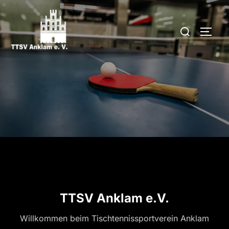
Zum
Inhalt
Suchen
SEIT
springen
nach:
TTSV Anklam e.V.
Willkommen beim Tischtennissportverein Anklam