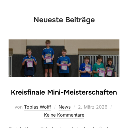
scrollen
Neueste Beiträge
Kreisfinale Mini-Meisterschaften
Veröffentlicht
von
Tobias Wolff
News
2. März 2026
am
Keine Kommentare