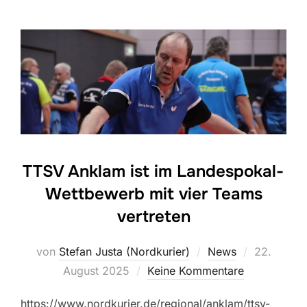
TTSV Anklam ist im Landespokal-
Wettbewerb mit vier Teams
vertreten
Veröffentl
von
Stefan Justa (Nordkurier)
News
22.
am
August 2025
Keine Kommentare
https://www.nordkurier.de/regional/anklam/ttsv-