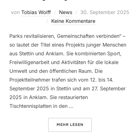
Veröffentlicht
von
Tobias Wolff
News
30. September 2025
am
Keine Kommentare
Parks revitalisieren, Gemeinschaften verbinden“ –
so lautet der Titel eines Projekts junger Menschen
aus Stettin und Anklam. Sie kombinierten Sport,
Freiwilligenarbeit und Aktivitäten für die lokale
Umwelt und den öffentlichen Raum. Die
Projektteilnehmer trafen sich vom 12. bis 14.
September 2025 in Stettin und am 27. September
2025 in Anklam. Sie restaurierten
Tischtennisplatten in den …
ÜBER „PING-PONG-REVOLUTION
MEHR
LESEN