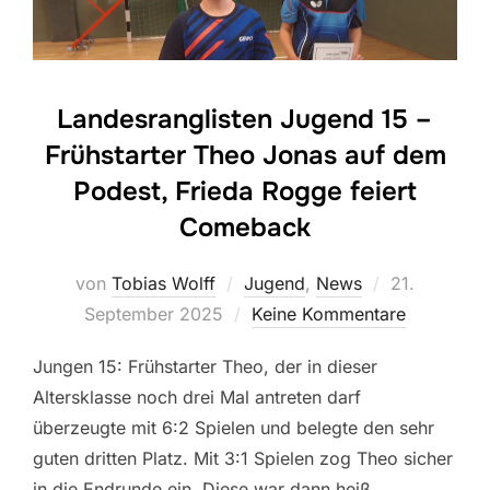
Landesranglisten Jugend 15 –
Frühstarter Theo Jonas auf dem
Podest, Frieda Rogge feiert
Comeback
Veröffentlic
von
Tobias Wolff
Jugend
,
News
21.
am
September 2025
Keine Kommentare
Jungen 15: Frühstarter Theo, der in dieser
Altersklasse noch drei Mal antreten darf
überzeugte mit 6:2 Spielen und belegte den sehr
guten dritten Platz. Mit 3:1 Spielen zog Theo sicher
in die Endrunde ein. Diese war dann heiß