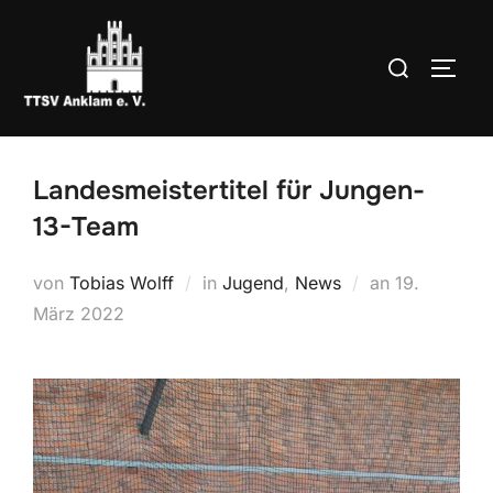
Zum
Inhalt
Suchen
SEIT
springen
nach:
Landesmeistertitel für Jungen-
13-Team
Veröffentlic
von
Tobias Wolff
in
Jugend
,
News
an
19.
am
März 2022