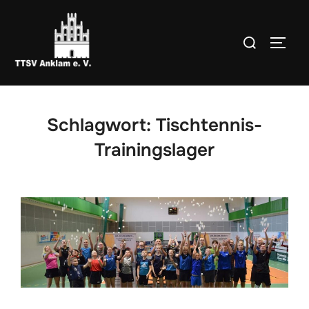
Zum
Inhalt
Suchen
SEIT
springen
nach:
Schlagwort:
Tischtennis-
Trainingslager