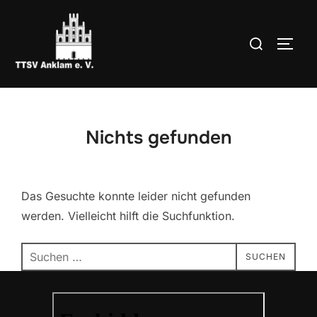
Zum
Inhalt
Suchen
SEIT
springen
nach:
Nichts gefunden
Das Gesuchte konnte leider nicht gefunden
werden. Vielleicht hilft die Suchfunktion.
Suchen
SUCHEN
nach: